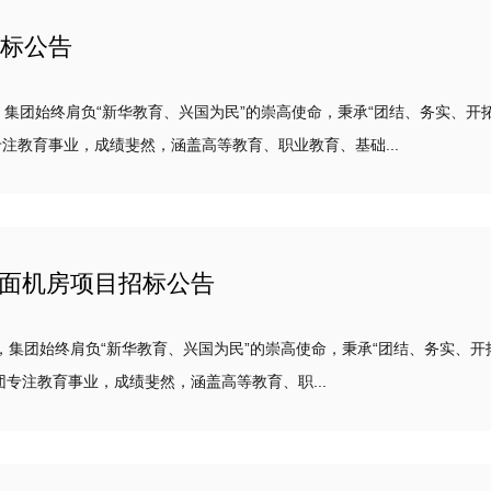
招标公告
，集团始终肩负“新华教育、兴国为民”的崇高使命，秉承“团结、务实、开
化、现代化企业集团。 新华集团专注教育事业，成绩斐然，涵盖高等教育、职业教育、基础...
面机房项目招标公告
，集团始终肩负“新华教育、兴国为民”的崇高使命，秉承“团结、务实、开
际化、现代化企业集团。 新华集团专注教育事业，成绩斐然，涵盖高等教育、职...