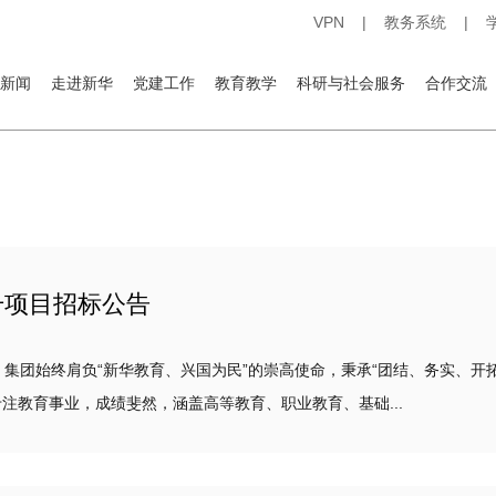
VPN
|
教务系统
|
新闻
走进新华
党建工作
教育教学
科研与社会服务
合作交流
升项目招标公告
，集团始终肩负“新华教育、兴国为民”的崇高使命，秉承“团结、务实、开
化、现代化企业集团。 新华集团专注教育事业，成绩斐然，涵盖高等教育、职业教育、基础...