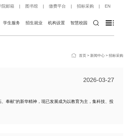
学院邮箱
|
图书馆
|
缴费平台
|
招标采购
|
EN
学生服务
招生就业
机构设置
智慧校园
首页
>
新闻中心
>
招标采购
2026-03-27
拓、奉献”的新华精神，现已发展成为以教育为主，集科技、投