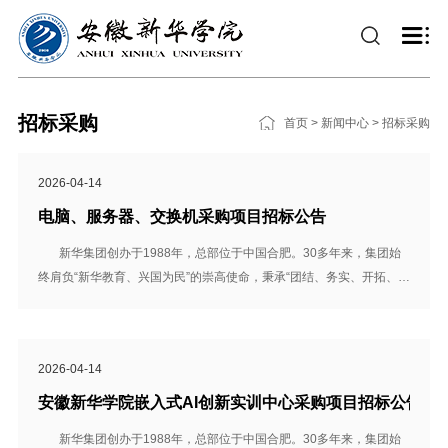
招标采购
首页
>
新闻中心
>
招标采购
2026-04-14
电脑、服务器、交换机采购项目招标公告
新华集团创办于1988年，总部位于中国合肥。30多年来，集团始
终肩负“新华教育、兴国为民”的崇高使命，秉承“团结、务实、开拓、奉
献”的新华精神，现已发展成为以教育为主，集科技、投资和金融于一
体的国际化、现代化企业集团。 新华集团专注教育事业，成绩斐
然，涵盖高等教育、职...
2026-04-14
安徽新华学院嵌入式AI创新实训中心采购项目招标公告
新华集团创办于1988年，总部位于中国合肥。30多年来，集团始