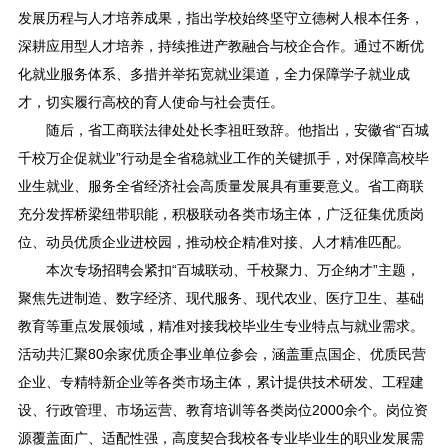
发展历程与人才培养成果，指出学校始终坚守立德树人根本任务，
深耕应用型人才培养，持续推进产教融合与校企合作。通过不断优
化就业服务体系、多措并举拓宽就业渠道，全力保障学子就业成
才，切实履行高校的育人使命与社会责任。
随后，省工商联法律处处长李祖旺致辞。他指出，安徽省“百城
千校万企促就业”行动是全省稳就业工作的关键抓手，对保障高校毕
业生就业、服务全省经济社会高质量发展具有重要意义。省工商联
充分发挥桥梁纽带职能，积极联动各类市场主体，广泛征集优质岗
位、动员优质企业进校园，推动校企精准对接、人才精准匹配。
本次专场招聘会紧扣“百城联动、千校聚力、万企纳才”主题，
聚焦先进制造、数字经济、现代服务、现代农业、医疗卫生、基础
教育等重点发展领域，精准对接我校毕业生专业特点与就业需求。
活动共汇聚80余家优质企事业单位参会，涵盖重点国企、优质民营
企业、专精特新企业等各类市场主体，累计提供技术研发、工程建
设、行政管理、市场运营、教育培训等各类岗位2000余个。岗位资
源覆盖面广、适配性强，高度契合我校各专业毕业生的职业发展需