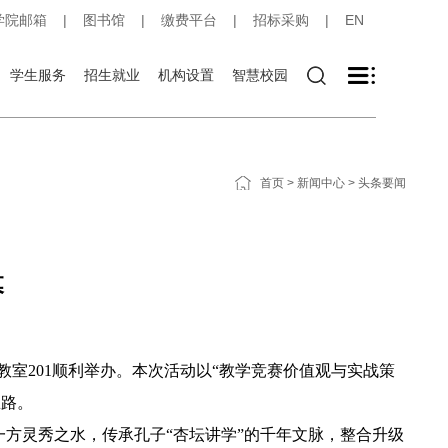
学院邮箱
|
图书馆
|
缴费平台
|
招标采购
|
EN
学生服务
招生就业
机构设置
智慧校园
首页
>
新闻中心
>
头条要闻
幕
楼智慧教室201顺利举办。本次活动以“教学竞赛价值观与实战策
思路。
方灵秀之水，传承孔子“杏坛讲学”的千年文脉，整合升级