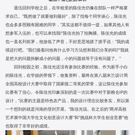
退伍回到学校之后，在学校里的陈佳光仍像在部队一样严格要
求自己。“既然做了就要做到最好”，除了找每个同学谈心，陈佳光
也会多多照顾有困难的同学，“其实这都不值得一提，如果其他人有
想参军入伍的，也可以来找我!”陈佳光拍了拍胸脯。陈佳光的成绩
也一直名列前茅，他放低了声音，不好意思地搓了搓手说：“我的成
绩还行吧。”我们接着问他有什么学习方法想和我们分享的吗?“我就
是把大的问题拆解成小的问题，小的问题就等于没有问题了。”
回到校园之初，陈佳光还没有参加比赛的经验。作为新手小白
的陈佳光，在学姐的带领下，收集资料，最终在第八届米兰设计周
全国高校设计大赛中取得了国家级二等奖的荣誉，这让陈佳光参加
比赛有了信心。令陈佳光印象深刻的是一次比赛中对于新粮仓IP的
设计，“比赛的主题是特色农产品，我的设计理念比较务实，所以第
一个想到的就是河南的登封芥菜。”陈佳光说。在之后的“两岸高校
艺术展中国大学生文化创意设计大赛”和“挑战杯大学生创业竞赛”他
也取得了非常好的成绩。