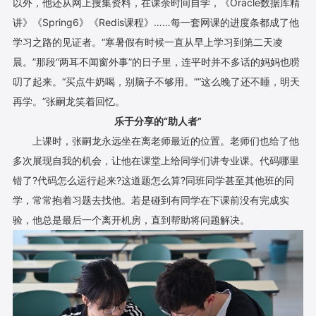
以外，他还从网上搜集资料，在课余时间自学，《Oracle数据库精
讲》《Spring6》《Redis课程》……每一套网课的进度条都成了他
学习之路的见证者。“寒暑假有时候一直从早上学习到第二天凌
晨。”那段“两耳不闻窗外事”的日子里，连平时并不多话的妈妈也唠
叨了起来。“买点牛奶喝，别脑子不够用。”“这么晚了还不睡，明天
再学。”张嗣龙笑着回忆。
乐于分享的“助人者”
上课时，张嗣龙永远坐在离老师最近的位置。老师们也给了他
多次展现自我的机会，让他在课堂上给同学们讲专业课。代码哪里
错了?代码怎么运行起来?这道题怎么算?同班同学甚至其他班的同
学，常常抱着习题去找他。若是碰到有同学在下课前没有完成实
验，他总是最后一个离开机房，直到帮助将问题解决。