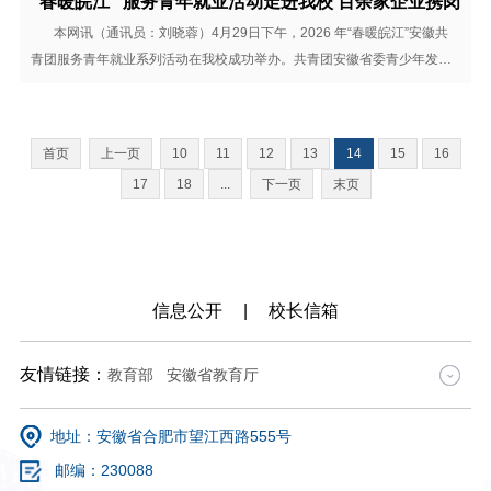
“春暖皖江” 服务青年就业活动走进我校
本网讯（通讯员：刘晓蓉）4月29日下午，2026 年“春暖皖江”安徽共
青团服务青年就业系列活动在我校成功举办。共青团安徽省委青少年发展
和权益维护部三级调研员邓辉、安徽新华学院副校长贺行佳及就业工作处
负责人等出席活动。 本次活动由共青团安徽省委、安徽省人民政府台
湾事务办公室、安徽省教育厅、安徽省人...
首页
上一页
10
11
12
13
14
15
16
17
18
...
下一页
末页
信息公开
|
校长信箱
友情链接：
教育部
安徽省教育厅
中国高等教育学生信息网
中国大学MOOC
地址：安徽省合肥市望江西路555号
学习强国
邮编：230088