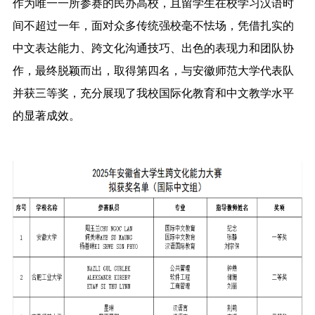
作为唯一一所参赛的民办高校，且留学生在校学习汉语时
间不超过一年，面对众多传统强校毫不怯场，凭借扎实的
中文表达能力、跨文化沟通技巧、出色的表现力和团队协
作，最终脱颖而出，取得第四名，与安徽师范大学代表队
并获三等奖，充分展现了我校国际化教育和中文教学水平
的显著成效。