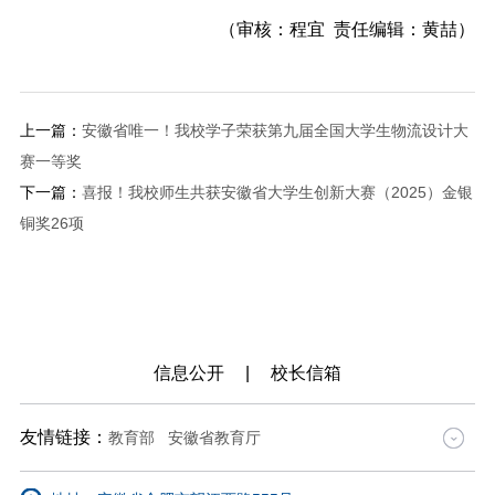
（审核：程宜 责任编辑：黄喆）
上一篇：
安徽省唯一！我校学子荣获第九届全国大学生物流设计大
赛一等奖
下一篇：
喜报！我校师生共获安徽省大学生创新大赛（2025）金银
铜奖26项
信息公开
|
校长信箱
友情链接：
教育部
安徽省教育厅
中国高等教育学生信息网
中国大学MOOC